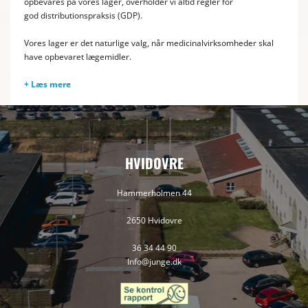
opbevares på vores lager, overholder vi altid regler for
god distributionspraksis (GDP).
Vores lager er det naturlige valg, når medicinalvirksomheder skal
have opbevaret lægemidler.
+ Læs mere
HVIDOVRE
Hammerholmen 44
2650 Hvidovre
36 34 44 90
Info@junge.dk