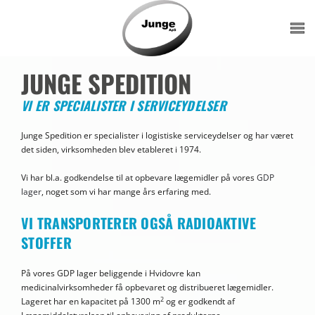
Gå til hovedindhold
JUNGE SPEDITION
VI ER SPECIALISTER I SERVICEYDELSER
Junge Spedition er specialister i logistiske serviceydelser og har været
det siden, virksomheden blev etableret i 1974.
Vi har bl.a. godkendelse til at opbevare lægemidler på vores
GDP
lager
, noget som vi har mange års erfaring med.
VI TRANSPORTERER OGSÅ RADIOAKTIVE
STOFFER
På vores GDP lager beliggende i Hvidovre kan
medicinalvirksomheder få opbevaret og distribueret lægemidler.
2
Lageret har en kapacitet på 1300 m
og er godkendt af