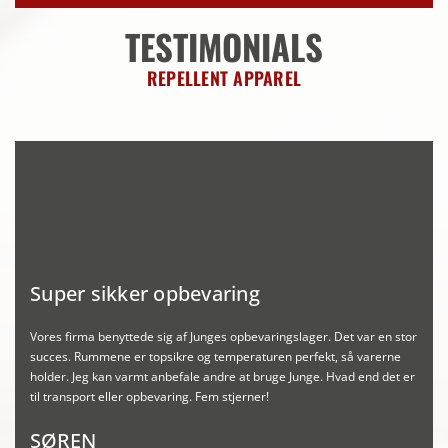
TESTIMONIALS
REPELLENT APPAREL
Super sikker opbevaring
S
Vores firma benyttede sig af Junges opbevaringslager. Det var en stor
V
succes. Rummene er topsikre og temperaturen perfekt, så varerne
s
holder. Jeg kan varmt anbefale andre at bruge Junge. Hvad end det er
h
til transport eller opbevaring. Fem stjerner!
t
SØREN