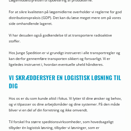
Lægemiddelstyrelsen til opbevaring af produkterne.
For at sikre kvaliteten på lægemidlerne overholder vi reglerne for god
distributionspraksis (GDP). Det kan du læse meget mere om på vores
side omhandlende lageret.
Vi har desuden også godkendelse til at transportere radioaktive
stoffer.
Hos Junge Spedition er vi grundigt instrueret i alle transportregler og
kan derfor gennemføre transporten sikkert og forsvarligt. Vi er
ligeledes instrueret i, hvordan eventuelle uheld håndteres.
VI SKRÆDDERSYER EN LOGISTISK LØSNING TIL
DIG
Hos os er du som kunde altid i fokus. Vi lytter til dine ønsker og behov,
og vi tilpasser os dine arbejdsmåder og dine systemer. På den måde
bliver vi en del af din forretning og ikke omvendt.
Til forskel fra større speditionsvirksomheder, som hovedsageligt
tilbyder én logistisk løsning, tilbyder vi løsninger, som er